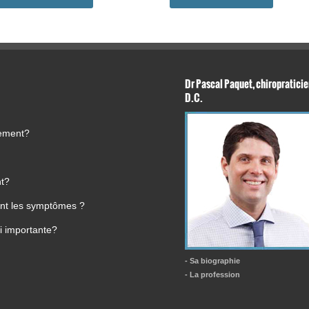
Dr Pascal Paquet, chiropraticie
D.C.
tement?
nt?
ment les symptômes ?
i importante?
- Sa biographie
- La profession