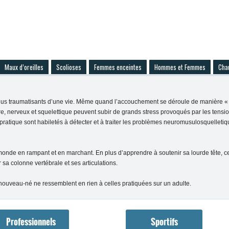
Maux d’oreilles
Scolioses
Femmes enceintes
Hommes et Femmes
Cha
us traumatisants d’une vie. Même quand l’accouchement se déroule de manière « na
, nerveux et squelettique peuvent subir de grands stress provoqués par les tensio
opratique sont habiletés à détecter et à traiter les problèmes neuromusulosquelle
 monde en rampant et en marchant. En plus d’apprendre à soutenir sa lourde tête, c
 sa colonne vertébrale et ses articulations.
nouveau-né ne ressemblent en rien à celles pratiquées sur un adulte.
Professionnels
Sportifs