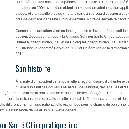
Bachelière en administration diplômés en 2010, elle a d’abord complété
humaines en 2004 avant d’en obtenir un second en administration appli
études, elle a travaillé plus de cinq ans dans un bureau d’opticien à titre
près de deux ans dans une clinique dentaire à titre de secrétaire dentaire
Comme son curriculum vitae en témoigne, elle a développé une solide ex
gestion. Depuis son arrivée à la Clinique Solution Santé Chiropratique in
Brunelle, chiropraticien, D.C. et de Dr Paquet, chiropraticien, D.C. ain
du Québec
, le renommé
Parker
en 2013 et
l’Intégration de la distractio
2014.
Son histoire
À la suite d’un accident de la route, elle a reçu un diagnostic d’entorse
qu’elle subissait des douleurs au niveau de la nuque, des épaules et du 
ngée rendait difficile la réalisation de certaines tâches ménagères. Une personne
urage et la réticence des spécialistes, elle a choisi d’affronter ses craintes et de
le différence. En tant que patiente, elle est tombée sous le charme du personnel à t
ment, c’est un mode de vie et un mieux-être général.
ion Santé Chiropratique inc.