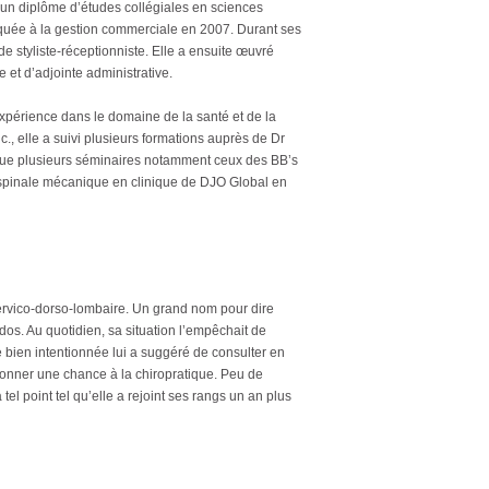
 un diplôme d’études collégiales en sciences
quée à la gestion commerciale en 2007. Durant ses
 de styliste-réceptionniste. Elle a ensuite œuvré
 et d’adjointe administrative.
périence dans le domaine de la santé et de la
c., elle a suivi plusieurs formations auprès de Dr
si que plusieurs séminaires notamment ceux des
BB’s
n spinale mécanique en clinique
de
DJO Global
en
 cervico-dorso-lombaire. Un grand nom pour dire
dos. Au quotidien, sa situation l’empêchait de
 bien intentionnée lui a suggéré de consulter en
 donner une chance à la chiropratique. Peu de
el point tel qu’elle a rejoint ses rangs un an plus