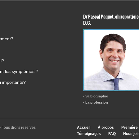
Dr Pascal Paquet, chiropraticie
D.C.
tement?
nt?
ment les symptômes ?
i importante?
- Sa biographie
- La profession
- Tous droits réservés
Accueil
À propos
Première 
Témoignages
FAQ
Nous joi