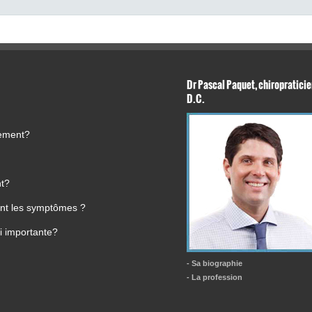
Dr Pascal Paquet, chiropraticie
D.C.
tement?
nt?
ment les symptômes ?
i importante?
- Sa biographie
- La profession