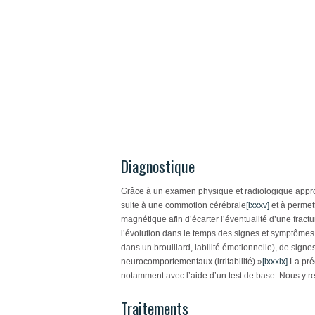
Diagnostique
Grâce à un examen physique et radiologique approfon
suite à une commotion cérébrale
[lxxxv]
et à permett
magnétique afin d’écarter l’éventualité d’une fra
l’évolution dans le temps des signes et symptômes
dans un brouillard, labilité émotionnelle), de sign
neurocomportementaux (irritabilité).
»
[lxxxix]
La pré
notamment avec l’aide d’un test de base. Nous y rev
Traitements