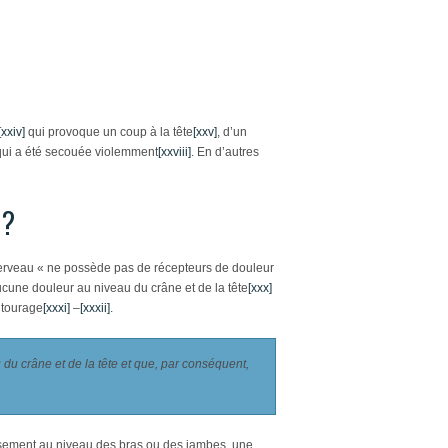
[xxiv]
qui provoque un coup à la tête
[xxv]
, d’un
e qui a été secouée violemment
[xxviii]
. En d’autres
 ?
 cerveau « ne possède pas de récepteurs de douleur
ucune douleur au niveau du crâne et de la tête
[xxx]
ntourage
[xxxi]
–
[xxxii]
.
du crâne et de la tête et que, par conséquent,
ement au niveau des bras ou des jambes, une