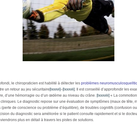
di, le chiropraticien est habilité à détecter les
problèmes neuromusculosquellti
re un retour au jeu sécuritaire
[lxxxvi]
–
[lxxxvii]
. Il est conseillé d’approfondir les
cture, d’une hémorragie ou d’un œdème au niveau du crâne.
[lxxxviii]
« La commotion e
 cliniques. Le diagnostic repose sur une évaluation de symptômes (maux de tête, 
es (perte de conscience ou problème d’équilibre), de troubles cognitifs (confusion 
cision du diagnostic sera améliorée si le patient consulte rapidement et si le docteu
iendrons plus en détail à travers les pistes de solutions.