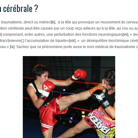
 cérébrale ?
raumatisme, direct ou indirect
[ii]
, à la tête qui provoque un mouvement du cervea
tion cérébrale peut être causée par un coup reçu ailleurs qu’à la tête, au cou ou a
i]
comprenant, entre autres, une perturbation des fonctions neurologiques
[vii]
, « d
ntracrânienne[,] l’accumulation de liquide»
[viii]
, « un déséquilibre biochimique céréb
veau.»
[ix]
. Sachez que ce phénomène porte aussi le nom médical de traumatisme c