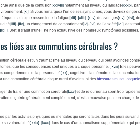
crue ainsi que de la confusion
[xxxviii]
notamment au niveau du langage
[xxxix]
, pa
environnement.
[xl]
Si vous remarquez l’un de ses symptômes, vous devriez diriger c
 fréquents tels que ressentir de la fatigue
[xlii]
–
[xliii]
–
[xliv]
, des vertiges
[xlv]
–
[xlvi]
, d
uditifs
[liii]
–
[liv]
, un changement de comportement
[lv]
–
[lvi]
, de l’anxiété
[lvii]
, des tro
[lxiii]
. Bref, il s’agit d’une liste non exhaustive des nombreux symptômes possibles.
ces liées aux commotions cérébrales ?
ion cérébrale est un traumatisme au niveau du cerveau qui peut avoir des consé
ptômes, que les conséquences sont uniques à chaque personne.
[lxviii]
Elles peuven
es comportements et la personnalité
[lxx]
, cognitive – la mémoire et la concentratio
par une commotion cérébrale risque aussi d’avoir subi des
blessures musculosquele
liger de traiter une commotion cérébrale
[lxxv]
et de retourner au sport trop rapidem
raitée et guérie généralement complètement, c’est la mauvaise prise en charge de 
ée par les activités physiques ou mentales qui seront faites dans les jours suivant l
e sa vulnérabilité
[lxxix]
–
[lxxx]
dans le cas d’un traumatisme supplémentaire qui pe