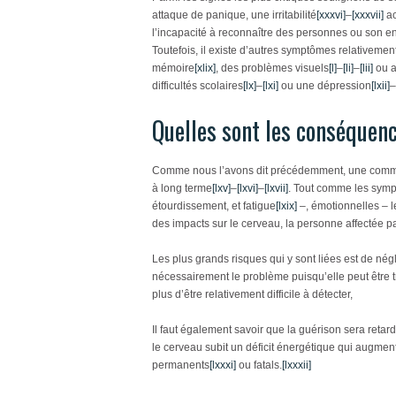
attaque de panique, une irritabilité
[xxxvi]
–
[xxxvii]
ac
l’incapacité à reconnaître des personnes ou son 
Toutefois, il existe d’autres symptômes relativement
mémoire
[xlix]
, des problèmes visuels
[l]
–
[li]
–
[lii]
ou a
difficultés scolaires
[lx]
–
[lxi]
ou une dépression
[lxii]
–
Quelles sont les conséquen
Comme nous l’avons dit précédemment, une commot
à long terme
[lxv]
–
[lxvi]
–
[lxvii]
. Tout comme les sym
étourdissement, et fatigue
[lxix]
–, émotionnelles – l
des impacts sur le cerveau, la personne affectée 
Les plus grands risques qui y sont liées est de nég
nécessairement le problème puisqu’elle peut être t
plus d’être relativement difficile à détecter,
Il faut également savoir que la guérison sera retard
le cerveau subit un déficit énergétique qui augment
permanents
[lxxxi]
ou fatals.
[lxxxii]