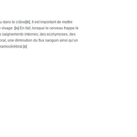
u dans le crâne
[iii]
. Il est important de mettre
u visage.
[iv]
En fait, lorsque le cerveau frappe le
es saignements internes, des ecchymoses, des
ral, une diminution du flux sanguin ainsi qu’un
raniocérébral.
[x]