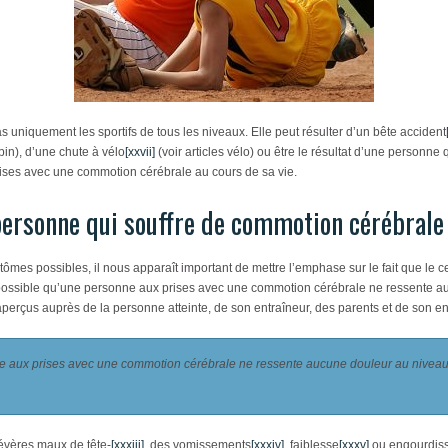
 uniquement les sportifs de tous les niveaux. Elle peut résulter d’un bête accident
apin), d’une chute à vélo
[xxvii]
(voir articles vélo) ou être le résultat d’une personn
prises avec une commotion cérébrale au cours de sa vie.
ersonne qui souffre de commotion cérébrale
mes possibles, il nous apparaît important de mettre l’emphase sur le fait que le
ort possible qu’une personne aux prises avec une commotion cérébrale ne ressente a
perçus auprès de la personne atteinte, de son entraîneur, des parents et de son e
nne aux prises avec une commotion cérébrale ne ressente aucune douleur au niveau 
sévères maux de tête-
[xxxiii]
, des vomissements
[xxxiv]
, faiblesse
[xxxv]
ou engourdiss