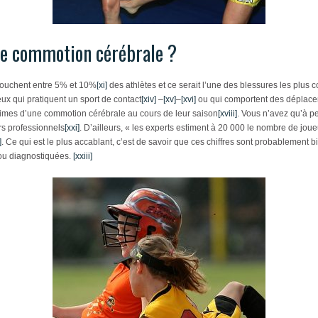
une commotion cérébrale ?
touchent entre 5% et 10%
[xi]
des athlètes et ce serait l’une des blessures les plus 
eux qui pratiquent un sport de contact
[xiv]
–
[xv]
–
[xvi]
ou qui comportent des déplace
times d’une commotion cérébrale au cours de leur saison
[xviii]
. Vous n’avez qu’à p
rs professionnels
[xxi]
. D’ailleurs, « les experts estiment à 20 000 le nombre de jo
]
. Ce qui est le plus accablant, c’est de savoir que ces chiffres sont probablement b
ou diagnostiquées.
[xxiii]