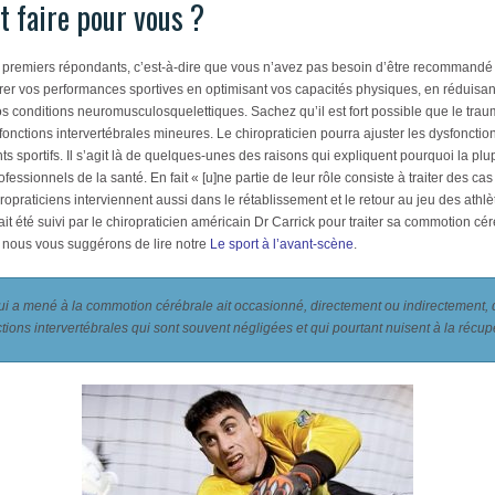
t faire pour vous ?
 premiers répondants, c’est-à-dire que vous n’avez pas besoin d’être recommandé p
orer vos performances sportives en optimisant vos capacités physiques, en réduisa
 vos conditions neuromusculosquelettiques. Sachez qu’il est fort possible que le tr
nctions intervertébrales mineures. Le chiropraticien pourra ajuster les dysfonction
nts sportifs. Il s’agit là de quelques-unes des raisons qui expliquent pourquoi la p
essionnels de la santé. En fait « [u]ne partie de leur rôle consiste à traiter des ca
opraticiens interviennent aussi dans le rétablissement et le retour au jeu des athlè
 été suivi par le chiropraticien américain Dr Carrick pour traiter sa commotion cér
e, nous vous suggérons de lire notre
Le sport à l’avant-scène
.
a qui a mené à la commotion cérébrale ait occasionné, directement ou indirectement,
tions intervertébrales qui sont souvent négligées et qui pourtant nuisent à la récupé