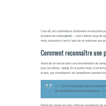
Cela dit, les commotions cérébrales ne touchent pas
accident de voiture
[xxvi]
—
(voir l’article coup de l
mots, personne n’est à l’abri de se retrouver aux 
Comment reconnaître une p
Avant de se lancer dans une énumération de symptô
pour lui-même »
[xxix]
. En d’autres mots, il est f
et que, par conséquent, les symptômes passent ina
« […] il est fort possible qu’une perso
les symptômes passent inaperçus […] »
Parmi les signes les plus critiques soulignons de 