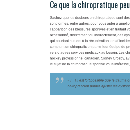
Ce que la chiropratique peu
Sachez que les docteurs en chiropratique sont des
sont formés, entre autres, pour vous aider à améli
l’apparition des blessures sportives et en traitant
occasionné, directement ou indirectement, des dysfo
qui pourtant nuisent à la récupération lors d’incide
comptent un chiropraticien parmi leur équipe de prof
vers d’autres services médicaux au besoin. Les chir
hockey professionnel canadien, Sidney Crosby, avait
le sujet de la chiropratique sportive vous intéress
« […] il est fort possible que le traum
chiropraticien pourra ajuster les dysfonc