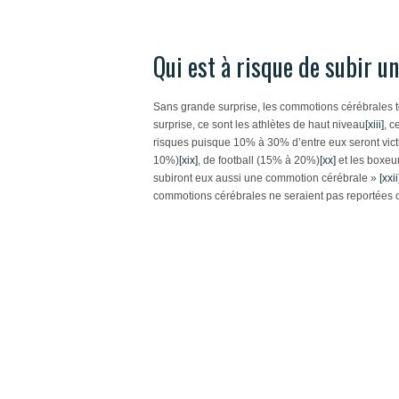
Qui est à risque de subir 
Sans grande surprise, les commotions cérébrales 
surprise, ce sont les athlètes de haut niveau
[xiii]
, c
risques puisque 10% à 30% d’entre eux seront vic
10%)
[xix]
, de football (15% à 20%)
[xx]
et les boxeu
subiront eux aussi une commotion cérébrale »
[xxii
commotions cérébrales ne seraient pas reportées 