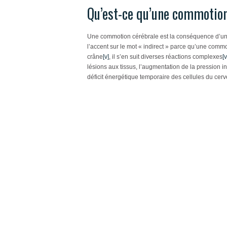
Qu’est-ce qu’une commotion
Une commotion cérébrale est la conséquence d’un t
l’accent sur le mot « indirect » parce qu’une commo
crâne
[v]
, il s’en suit diverses réactions complexes
[v
lésions aux tissus, l’augmentation de la pression i
déficit énergétique temporaire des cellules du cer