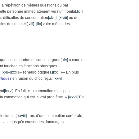
r la répétition de mêmes questions ou par
ette personne immédiatement vers un hôpital.
[xli]
es difficultés de concentration
[xlvii]
–
[xlviii]
ou de
ubles de sommeil
[lviii]
–
[lix]
voire même des
quences importantes sur cet organe
[lxiv]
à court et
t toucher les fonctions physiques –
n
[lxxi]
–
[lxxii]
– et neurologiques.
[lxxiii]
—
En plus
ttiques
en raison du choc reçu.
[lxxiv]
ent
[lxxvi]
. En fait, « la commotion n’est pas
la commotion qui est le vrai problème. »
[lxxvii]
En
’incident.
[lxxviii]
Lors d’une commotion cérébrale,
ut aller jusqu’à causer des dommages