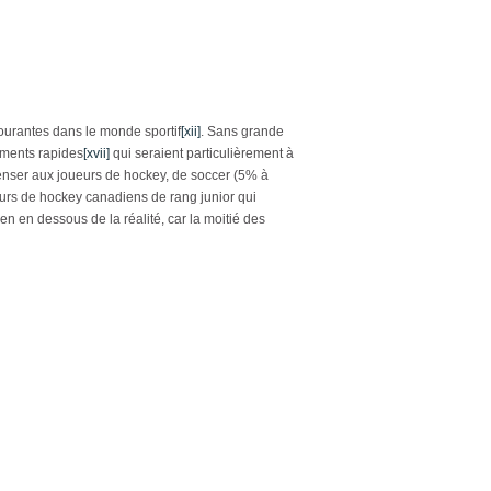
courantes dans le monde sportif
[xii]
. Sans grande
ments rapides
[xvii]
qui seraient particulièrement à
enser aux joueurs de hockey, de soccer (5% à
ueurs de hockey canadiens de rang junior qui
ien en dessous de la réalité, car la moitié des