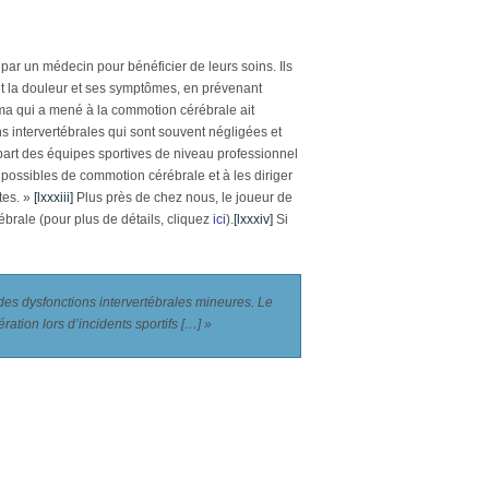
ar un médecin pour bénéficier de leurs soins. Ils
nt la douleur et ses symptômes, en prévenant
auma qui a mené à la commotion cérébrale ait
s intervertébrales qui sont souvent négligées et
lupart des équipes sportives de niveau professionnel
s possibles de commotion cérébrale et à les diriger
tes. »
[lxxxiii]
Plus près de chez nous, le joueur de
ébrale (pour plus de détails, cliquez
ici
).
[lxxxiv]
Si
 des dysfonctions intervertébrales mineures. Le
ration lors d’incidents sportifs […] »