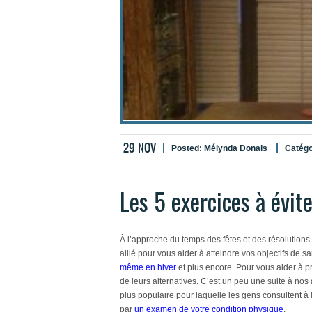
29
NOV
Posted:
Mélynda Donais
Catégo
Les 5 exercices à évit
À l’approche du temps des fêtes et des résolutions
allié pour vous aider à atteindre vos objectifs de s
même en hiver
et plus encore. Pour vous aider à p
de leurs alternatives. C’est un peu une suite à nos 
plus populaire pour laquelle les gens consultent à
par
un examen de votre condition physique
.