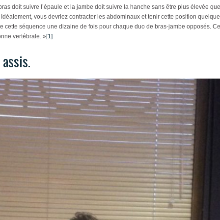
 bras doit suivre l’épaule et la jambe doit suivre la hanche sans être plus élevée qu
n. Idéalement, vous devriez contracter les abdominaux et tenir cette position quelqu
ette séquence une dizaine de fois pour chaque duo de bras-jambe opposés. Cet ex
onne vertébrale. »
[1]
 assis.