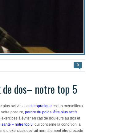
0
x de dos– notre top 5
e plus actives. La
chiropratique
est un merveilleux
r votre posture,
perdre du poids
,
être plus actifs
 exercices à éviter en cas de douleurs au dos et
 santé – notre top 5
qui concerne la condition la
amme d’exercices devrait normalement être précédé