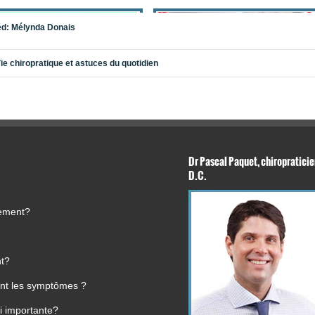
ed:
Mélynda Donais
ie chiropratique et astuces du quotidien
Dr Pascal Paquet, chiropraticie
D.C.
r être confortable en voiture, optimisez votre
posture
en ajustant la hauteur du siège
tement?
rt aux pédales. » –
Association des chiropraticiens du Québec
pratiquement vôtre,
nt?
scal Paquet, chiropraticien, D.C.
ment les symptômes ?
que Solution Santé Chiropratique Inc.
ue Thornton Nord
i importante?