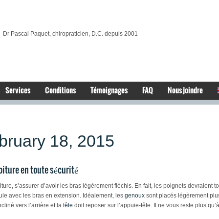
Dr Pascal Paquet, chiropraticien, D.C. depuis 2001
Services
Conditions
Témoignages
FAQ
Nous joindre
bruary 18, 2015
oiture en toute sécurité
iture, s’assurer d’avoir les bras légèrement fléchis. En fait, les poignets devraient
ule avec les bras en extension. Idéalement, les
genoux
sont placés légèrement plus
cliné vers l’arrière et la
tête
doit reposer sur l’appuie-tête. Il ne vous reste plus qu’