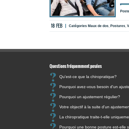
Post
18
FEB
Catégories
Maux de dos
,
Postures
,
V
Questions fréquemment posées
Qu'est-ce que la chiropratique?
« Pou
Pourquoi avez-vous besoin d'un ajus
rappo
Pourquoi un ajustement régulier?
Chiro
Votre objectif à la suite d'un ajusteme
Dr Pa
La chiropratique traite-t-elle unique
Clini
61, r
Pourquoi une bonne posture est-elle s