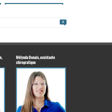
0
n,
Mélynda Donais, assistante
chiropratique
, l’inclinaison du dossier et votre distance en