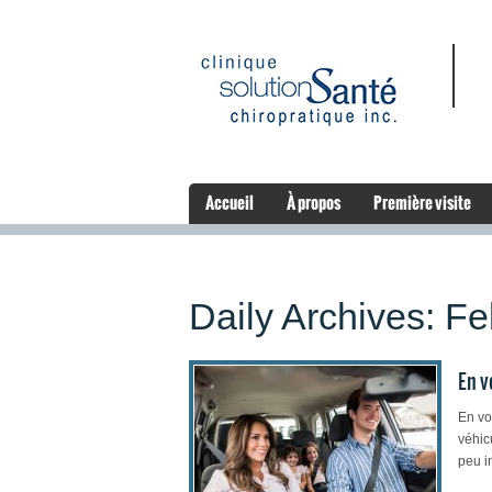
Accueil
À propos
Première visite
Daily Archives:
Fe
En v
En vo
véhic
peu in