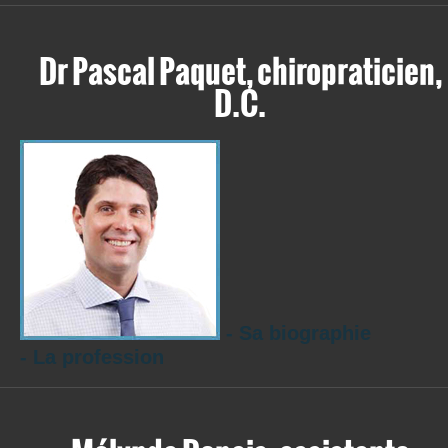
Dr Pascal Paquet, chiropraticien,
D.C.
- Sa biographie
- La profession