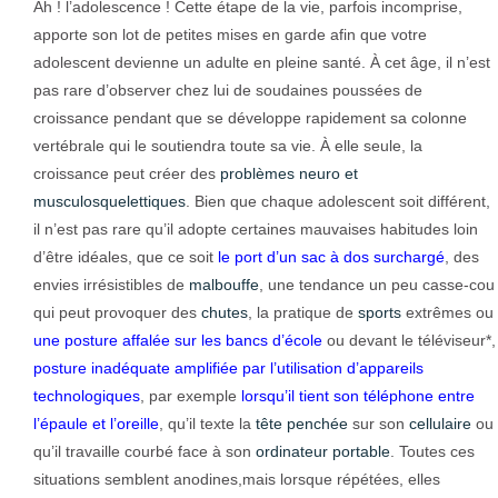
Ah ! l’adolescence ! Cette étape de la vie, parfois incomprise,
apporte son lot de petites mises en garde afin que votre
adolescent devienne un adulte en pleine santé. À cet âge, il n’est
pas rare d’observer chez lui de soudaines poussées de
croissance pendant que se développe rapidement sa colonne
vertébrale qui le soutiendra toute sa vie. À elle seule, la
croissance peut créer des
problèmes neuro et
musculosquelettiques
. Bien que chaque adolescent soit différent,
il n’est pas rare qu’il adopte certaines mauvaises habitudes loin
d’être idéales, que ce soit
le port d’un sac à dos surchargé
, des
envies irrésistibles de
malbouffe
, une tendance un peu casse-cou
qui peut provoquer des
chutes
, la pratique de
sports
extrêmes ou
une posture affalée sur les bancs d’école
ou devant le téléviseur*,
posture inadéquate amplifiée par l’utilisation d’appareils
technologiques
, par exemple
lorsqu’il tient son téléphone entre
l’épaule et l’oreille
, qu’il texte la
tête penchée
sur son
cellulaire
ou
qu’il travaille courbé face à son
ordinateur portable
. Toutes ces
situations semblent anodines,mais lorsque répétées, elles