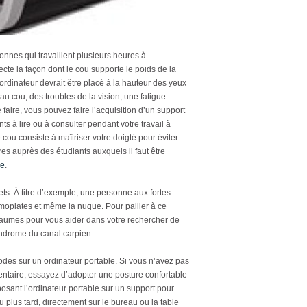
onnes qui travaillent plusieurs heures à
ecte la façon dont le cou supporte le poids de la
rdinateur devrait être placé à la hauteur des yeux
 au cou, des troubles de la vision, une fatigue
 faire, vous pouvez faire l’acquisition d’un support
s à lire ou à consulter pendant votre travail à
cou consiste à maîtriser votre doigté pour éviter
res auprès des étudiants auxquels il faut être
me
.
nets. À titre d’exemple, une personne aux fortes
omoplates et même la nuque. Pour pallier à ce
-paumes pour vous aider dans votre rechercher de
yndrome du canal carpien.
ériodes sur un ordinateur portable. Si vous n’avez pas
entaire, essayez d’adopter une posture confortable
posant l’ordinateur portable sur un support pour
u plus tard, directement sur le bureau ou la table