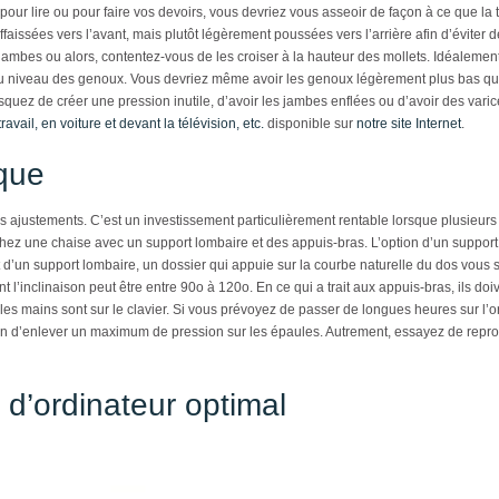
 pour lire ou pour faire vos devoirs, vous devriez vous asseoir de façon à ce que la
faissées vers l’avant, mais plutôt légèrement poussées vers l’arrière afin d’éviter 
 jambes ou alors, contentez-vous de les croiser à la hauteur des mollets. Idéalemen
 niveau des genoux. Vous devriez même avoir les genoux légèrement plus bas que
uez de créer une pression inutile, d’avoir les jambes enflées ou d’avoir des varic
avail, en voiture et devant la télévision, etc.
disponible sur
notre site Internet
.
que
urs ajustements. C’est un investissement particulièrement rentable lorsque plusie
rchez une chaise avec un support lombaire et des appuis-bras. L’option d’un support
 d’un support lombaire, un dossier qui appuie sur la courbe naturelle du dos vous 
 l’inclinaison peut être entre 90
o
à 120
o
. En ce qui a trait aux appuis-bras, ils d
les mains sont sur le clavier. Si vous prévoyez de passer de longues heures sur l’ordi
in d’enlever un maximum de pression sur les épaules. Autrement, essayez de reprod
 d’ordinateur optimal