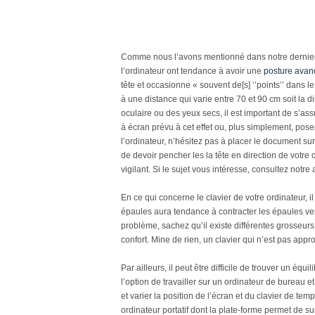
Comme nous l’avons mentionné dans notre dernier a
l’ordinateur ont tendance à avoir une
posture avanc
tête et occasionne « souvent de[s] ‘’points’’ dans l
à une distance qui varie entre 70 et 90 cm soit la d
oculaire ou des yeux secs, il est important de s’ass
à écran prévu à cet effet ou, plus simplement, pose
l’ordinateur, n’hésitez pas à placer le document su
de devoir pencher les la tête en direction de votre 
vigilant. Si le sujet vous intéresse, consultez notre 
En ce qui concerne le clavier de votre ordinateur, i
épaules aura tendance à contracter les épaules ver
problème, sachez qu’il existe différentes grosseu
confort. Mine de rien, un clavier qui n’est pas ap
Par ailleurs, il peut être difficile de trouver un éq
l’option de travailler sur un ordinateur de bureau
et varier la position de l’écran et du clavier de t
ordinateur portatif dont la plate-forme permet de su