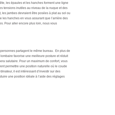
 tête, les épaules et les hanches forment une ligne
des tensions inutiles au niveau de la nuque et des
t, les jambes devraient être posées à plat au sol ou
 les hanches en vous assurant que l’arrière des
es. Pour aller encore plus loin, nous vous
urs personnes partagent le même bureau. En plus de
 lombaire favorise une meilleure posture et réduit
sera salutaire. Pour un maximum de confort, vous
oivent permettre une position naturelle où le coude
nateur, il est intéressant d’investir sur des
uire une position idéale à l’aide des réglages