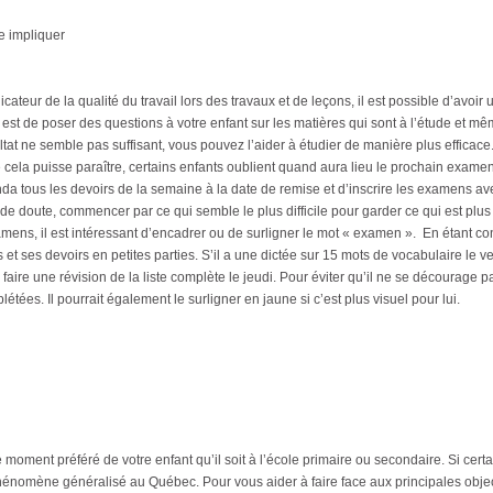
re impliquer
ateur de la qualité du travail lors des travaux et de leçons, il est possible d’avoir 
e est de poser des questions à votre enfant sur les matières qui sont à l’étude et 
tat ne semble pas suffisant, vous pouvez l’aider à étudier de manière plus efficace
cela puisse paraître, certains enfants oublient quand aura lieu le prochain examen et
da tous les devoirs de la semaine à la date de remise et d’inscrire les examens avec l
s de doute, commencer par ce qui semble le plus difficile pour garder ce qui est plus 
mens, il est intéressant d’encadrer ou de surligner le mot « examen ». En étant co
s et ses devoirs en petites parties. S’il a une dictée sur 15 mots de vocabulaire le
faire une révision de la liste complète le jeudi. Pour éviter qu’il ne se décourage pa
étées. Il pourrait également le surligner en jaune si c’est plus visuel pour lui.
 moment préféré de votre enfant qu’il soit à l’école primaire ou secondaire. Si cert
phénomène généralisé au Québec. Pour vous aider à faire face aux principales obje