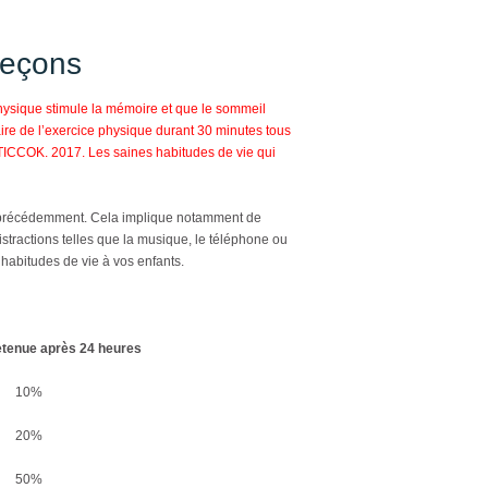
 leçons
hysique stimule la mémoire et que le sommeil
aire de l’exercice physique durant 30 minutes tous
OATICCOK. 2017.
Les saines habitudes de vie qui
it précédemment. Cela implique notamment de
 distractions telles que la musique, le téléphone ou
 habitudes de vie à vos enfants.
etenue après 24 heures
10%
20%
50%