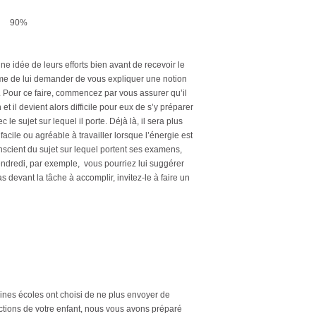
90%
une idée de leurs efforts bien avant de recevoir le
même de lui demander de vous expliquer une notion
. Pour ce faire, commencez par vous assurer qu’il
 il devient alors difficile pour eux de s’y préparer
e sujet sur lequel il porte. Déjà là, il sera plus
facile ou agréable à travailler lorsque l’énergie est
nscient du sujet sur lequel portent ses examens,
 vendredi, par exemple, vous pourriez lui suggérer
s devant la tâche à accomplir, invitez-le à faire un
aines écoles ont choisi de ne plus envoyer de
ctions de votre enfant, nous vous avons préparé