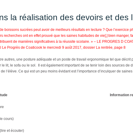
ans la réalisation des devoirs et des
 boissons sucrées peut avoir de meilleurs résultats en lecture ? Que l’exercice p
urs recherches ont en effet prouvé que les saines habitudes de vie[,] bien manger, f
contribuent de manières significatives à la réussite scolaire. » – LE PROGRES D C
l Le Progrès de Coaticook le mercredi 9 août 2017, dossier La rentrée, page 8
tre autres, une posture adéquate et un poste de travail ergonomique tel que décr
 le lit, le sofa ou le sol. Il est également important de se tenir loin des sources de
on de l’élève. Ce qui est un peu moins évidant est l’importance d’inculquer de saines
tude
Information r
ure
le cours)
(lire et écouter)