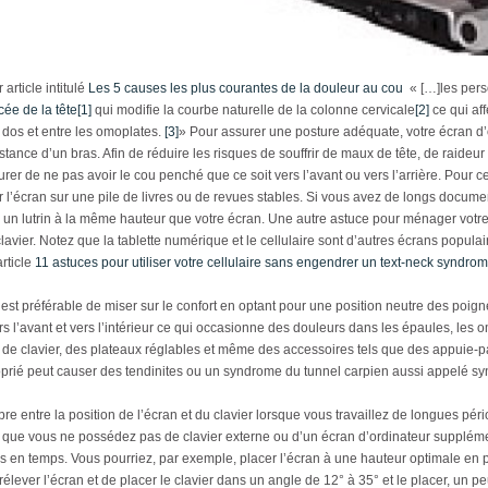
rticle intitulé
Les 5 causes les plus courantes de la douleur au cou
« […]les pers
ée de la tête
[1]
qui modifie la courbe naturelle de la colonne cervicale
[2]
ce qui aff
e dos et entre les omoplates.
[3]
» Pour assurer une posture adéquate, votre écran d’o
istance d’un bras. Afin de réduire les risques de souffrir de maux de tête, de raideur
urer de ne pas avoir le cou penché que ce soit vers l’avant ou vers l’arrière. Pour ce
r l’écran sur une pile de livres ou de revues stables. Si vous avez de longs document
r un lutrin à la même hauteur que votre écran. Une autre astuce pour ménager votre 
clavier. Notez que la tablette numérique et le cellulaire sont d’autres écrans populai
article
11 astuces pour utiliser votre cellulaire sans engendrer un text-neck syndro
l est préférable de miser sur le confort en optant pour une position neutre des poig
s l’avant et vers l’intérieur ce qui occasionne des douleurs dans les épaules, les 
rs de clavier, des plateaux réglables et même des accessoires tels que des appuie
proprié peut causer des tendinites ou un syndrome du tunnel carpien aussi appelé s
uilibre entre la position de l’écran et du clavier lorsque vous travaillez de longues p
 et que vous ne possédez pas de clavier externe ou d’un écran d’ordinateur supplém
emps en temps. Vous pourriez, par exemple, placer l’écran à une hauteur optimale en 
rélever l’écran et de placer le clavier dans un angle de 12° à 35° et le placer, un pe