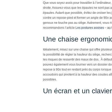
Que vous soyez assis pour travailler à l’ordinateur,
droite. Assurez-vous que les épaules ne sont pas af
épaules. Autant que possible, évitez de croiser les
contre un repose-pied et former un angle de 90
o
au
genoux ne touche pas au siège. Autrement, vous risq
recommandons l’article
Les postures assises – au tr
Une chaise ergonomi
Idéalement, misez sur une chaise qui offre plusie
la possibilité de régler la hauteur du siège, reche
les risques de ressentir des maux de dos. À défaut
pouvez également vous tourner vers un dossier dont
repose à 90
o
tout en restant près du corps lorsque 
accoudoirs qui pivotent à la hauteur des coudes af
possibles.
Un écran et un clavier