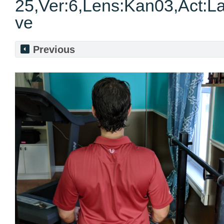
25,Ver:6,Lens:Kan03,Act:La
ve
Previous