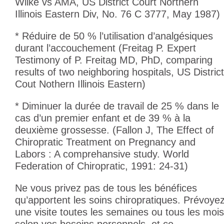
Wilke vs AMA, US District Court Northern
Illinois Eastern Div, No. 76 C 3777, May 1987)
* Réduire de 50 % l’utilisation d’analgésiques
durant l’accouchement
(Freitag P. Expert
Testimony of P. Freitag MD, PhD, comparing
results of two neighboring hospitals, US District
Cout Nothern Illinois Eastern)
* Diminuer la durée de travail de 25 % dans le
cas d’un premier enfant et de 39 % à la
deuxième grossesse.
(Fallon J, The Effect of
Chiropratic Treatment on Pregnancy and
Labors : A comprehansive study. World
Federation of Chiropratic, 1991: 24-31)
Ne vous privez pas de tous les bénéfices
qu’apportent les soins chiropratiques. Prévoye
une visite toutes les semaines ou tous les mois
selon vos besoins personnels, et ce,