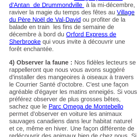
d’Antan de Drummondville
à la mi-décembre,
raviver la magie du temps des fêtes au
Village
du Père Noël de Val-David
ou profiter de la
balade en train les fins de semaine de
décembre à bord du
Orford Express de
Sherbrooke
qui vous invite à découvrir une
forêt enchantée.
4) Observer la faune :
Nos fidèles lecteurs se
rappelleront que nous vous avons suggéré
d’installer des mangeoires à oiseaux à travers
le Courrier Santé d’octobre. C’est une façon
agréable d’égayer les matins enneigés. Si vous
préférez observer de plus grosses bêtes,
sachez que le
Parc Omega de Montebello
permet d’observer en voiture les animaux
sauvages canadiens dans leur habitat naturel
et ce, même en hiver. Une façon différente de
redécouvrir des animaux bien de chez nous. Si