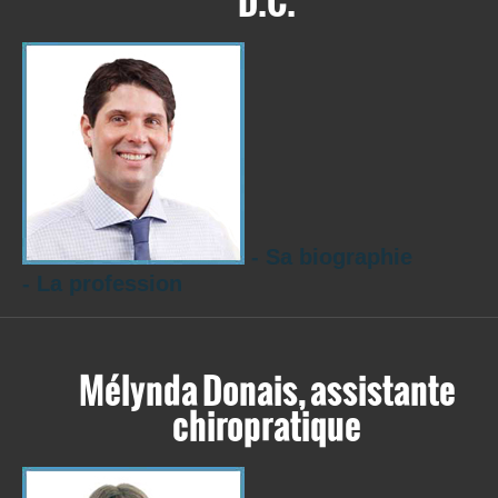
D.C.
- Sa biographie
- La profession
Mélynda Donais, assistante
chiropratique