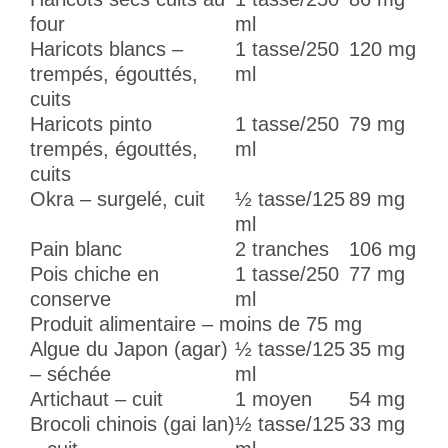
four
ml
Haricots blancs –
1 tasse/250
120 mg
trempés, égouttés,
ml
cuits
Haricots pinto
1 tasse/250
79 mg
trempés, égouttés,
ml
cuits
Okra – surgelé, cuit
½ tasse/125
89 mg
ml
Pain blanc
2 tranches
106 mg
Pois chiche en
1 tasse/250
77 mg
conserve
ml
Produit alimentaire – moins de 75 mg
Algue du Japon (agar)
½ tasse/125
35 mg
– séchée
ml
Artichaut – cuit
1 moyen
54 mg
Brocoli chinois (gai lan)
½ tasse/125
33 mg