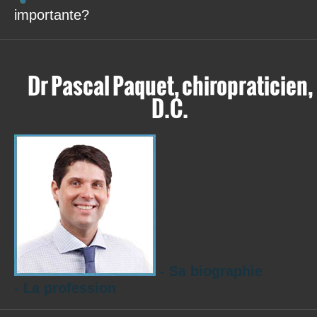
importante?
Dr Pascal Paquet, chiropraticien,
D.C.
- Sa biographie
- La profession