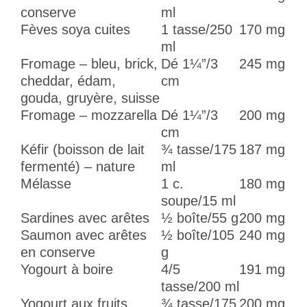
conserve
ml
Fèves soya cuites
1 tasse/250
170 mg
ml
Fromage – bleu, brick,
Dé 1¼”/3
245 mg
cheddar, édam,
cm
gouda, gruyère, suisse
Fromage – mozzarella
Dé 1¼”/3
200 mg
cm
Kéfir (boisson de lait
¾ tasse/175
187 mg
fermenté) – nature
ml
Mélasse
1 c.
180 mg
soupe/15 ml
Sardines avec arêtes
½ boîte/55 g
200 mg
Saumon avec arêtes
½ boîte/105
240 mg
en conserve
g
Yogourt à boire
4/5
191 mg
tasse/200 ml
Yogourt aux fruits
¾ tasse/175
200 mg