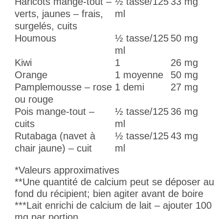
Haricots mange-tout –
½ tasse/125
33 mg
verts, jaunes – frais,
ml
surgelés, cuits
Houmous
½ tasse/125
50 mg
ml
Kiwi
1
26 mg
Orange
1 moyenne
50 mg
Pamplemousse – rose
1 demi
27 mg
ou rouge
Pois mange-tout –
½ tasse/125
36 mg
cuits
ml
Rutabaga (navet à
½ tasse/125
43 mg
chair jaune) – cuit
ml
*Valeurs approximatives
**Une quantité de calcium peut se déposer au
fond du récipient; bien agiter avant de boire
***Lait enrichi de calcium de lait – ajouter 100
mg par portion