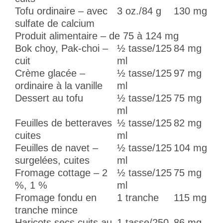
Tofu ordinaire – avec
3 oz./84 g
130 mg
sulfate de calcium
Produit alimentaire – de 75 à 124 mg
Bok choy, Pak-choi –
½ tasse/125
84 mg
cuit
ml
Crème glacée –
½ tasse/125
97 mg
ordinaire à la vanille
ml
Dessert au tofu
½ tasse/125
75 mg
ml
Feuilles de betteraves
½ tasse/125
82 mg
cuites
ml
Feuilles de navet –
½ tasse/125
104 mg
surgelées, cuites
ml
Fromage cottage – 2
½ tasse/125
75 mg
%, 1 %
ml
Fromage fondu en
1 tranche
115 mg
tranche mince
Haricots secs cuits au
1 tasse/250
86 mg