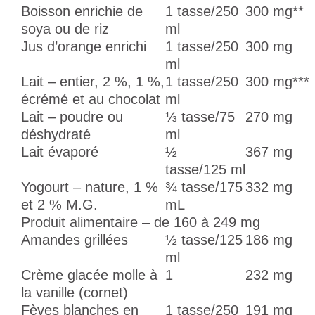
Boisson enrichie de
1 tasse/250
300 mg**
soya ou de riz
ml
Jus d’orange enrichi
1 tasse/250
300 mg
ml
Lait – entier, 2 %, 1 %,
1 tasse/250
300 mg***
écrémé et au chocolat
ml
Lait – poudre ou
⅓ tasse/75
270 mg
déshydraté
ml
Lait évaporé
½
367 mg
tasse/125 ml
Yogourt – nature, 1 %
¾ tasse/175
332 mg
et 2 % M.G.
mL
Produit alimentaire – de 160 à 249 mg
Amandes grillées
½ tasse/125
186 mg
ml
Crème glacée molle à
1
232 mg
la vanille (cornet)
Fèves blanches en
1 tasse/250
191 mg