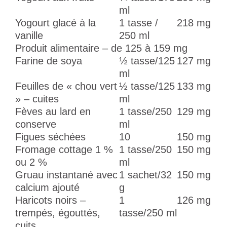
ml
Yogourt glacé à la
1 tasse /
218 mg
vanille
250 ml
Produit alimentaire – de 125 à 159 mg
Farine de soya
½ tasse/125
127 mg
ml
Feuilles de « chou vert
½ tasse/125
133 mg
» – cuites
ml
Fèves au lard en
1 tasse/250
129 mg
conserve
ml
Figues séchées
10
150 mg
Fromage cottage 1 %
1 tasse/250
150 mg
ou 2 %
ml
Gruau instantané avec
1 sachet/32
150 mg
calcium ajouté
g
Haricots noirs –
1
126 mg
trempés, égouttés,
tasse/250 ml
cuits