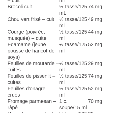
– cuit
ml
Brocoli cuit
½ tasse/125
74 mg
mL
Chou vert frisé – cuit
½ tasse/125
49 mg
ml
Courge (poivrée,
½ tasse/125
44 mg
musquée) – cuite
ml
Edamame (jeune
½ tasse/125
52 mg
pousse de haricot de
ml
soya)
Feuilles de moutarde –
½ tasse/125
29 mg
cuites
ml
Feuilles de pissenlit –
½ tasse/125
74 mg
cuites
ml
Feuilles d’onagre –
½ tasse/125
52 mg
crues
ml
Fromage parmesan –
1 c.
70 mg
râpé
soupe/15 ml