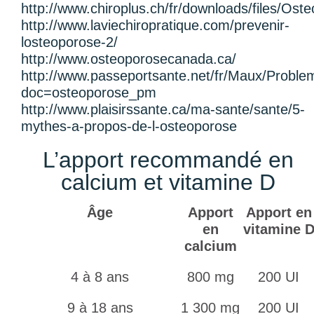
http://www.chiroplus.ch/fr/downloads/files/Os
http://www.laviechiropratique.com/prevenir-
losteoporose-2/
http://www.osteoporosecanada.ca/
http://www.passeportsante.net/fr/Maux/Proble
doc=osteoporose_pm
http://www.plaisirssante.ca/ma-sante/sante/5-
mythes-a-propos-de-l-osteoporose
L’apport recommandé en
calcium et vitamine D
Âge
Apport
Apport en
en
vitamine 
calcium
4 à 8 ans
800 mg
200 UI
9 à 18 ans
1 300 mg
200 UI