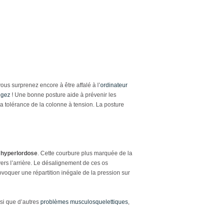
ous surprenez encore à être affalé à l’
ordinateur
ugez
! Une bonne posture aide à prévenir les
a tolérance de la colonne à tension. La posture
’
hyperlordose
. Cette courbure plus marquée de la
vers l’arrière. Le désalignement de ces os
voquer une répartition inégale de la pression sur
si que d’autres
problèmes musculosquelettiques
,