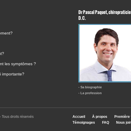
Dr Pascal Paquet, chiropraticie
D.C.
tement?
nt?
ment les symptômes ?
i importante?
- Sa biographie
- La profession
- Tous droits réservés
Accueil
À propos
Première 
Témoignages
FAQ
Nous joi