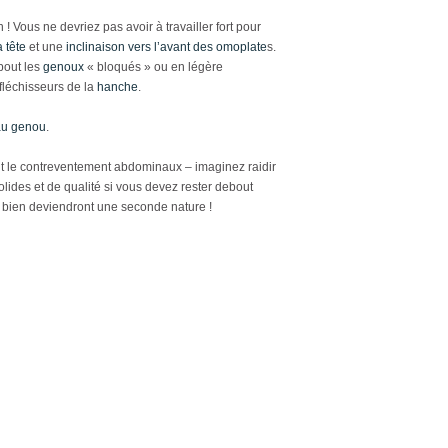
n ! Vous ne devriez pas avoir à travailler fort pour
a tête
et une
inclinaison vers l’avant des omoplate
s.
ebout les
genoux
« bloqués » ou en légère
 fléchisseurs de la
hanche
.
au genou
.
ant le contreventement abdominaux – imaginez raidir
lides et de qualité si vous devez rester debout
e bien deviendront une seconde nature !