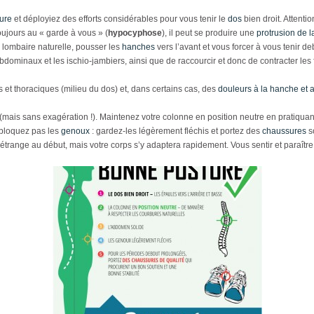
ure
et déployiez des efforts considérables pour vous tenir le
dos
bien droit. Attentio
ujours au « garde à vous » (
hypocyphose
), il peut se produire une
protrusion de l
 lombaire naturelle, pousser les
hanches
vers l’avant et vous forcer à vous tenir d
 abdominaux et les ischio-jambiers, ainsi que de raccourcir et donc de contracter les
t thoraciques (milieu du dos) et, dans certains cas, des
douleurs à la hanche et 
it (mais sans exagération !). Maintenez votre colonne en position neutre en pratiqu
 bloquez pas les
genoux
: gardez-les légèrement fléchis et portez des
chaussures
so
étrange au début, mais votre corps s’y adaptera rapidement. Vous sentir et paraîtr