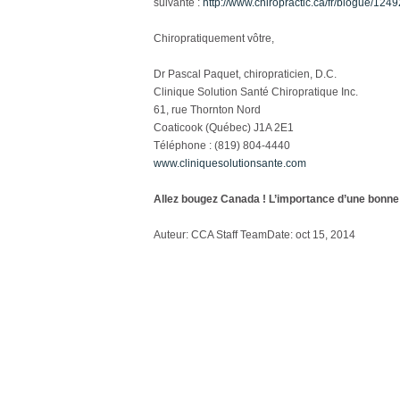
suivante :
http://www.chiropractic.ca/fr/blogue/1249
Chiropratiquement vôtre,
Dr Pascal Paquet, chiropraticien, D.C.
Clinique Solution Santé Chiropratique Inc.
61, rue Thornton Nord
Coaticook (Québec) J1A 2E1
Téléphone : (819) 804-4440
www.cliniquesolutionsante.com
Allez bougez Canada ! L’importance d’une bonne 
Auteur: CCA Staff TeamDate: oct 15, 2014