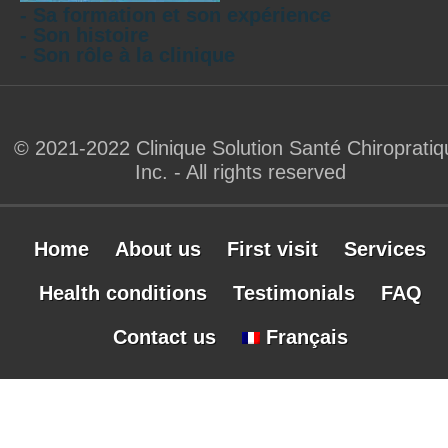
- Sa formation et son expérience
- Son histoire
- Son rôle à la clinique
© 2021-2022 Clinique Solution Santé Chiropratiq
Inc. - All rights reserved
Home
About us
First visit
Services
Health conditions
Testimonials
FAQ
Contact us
Français