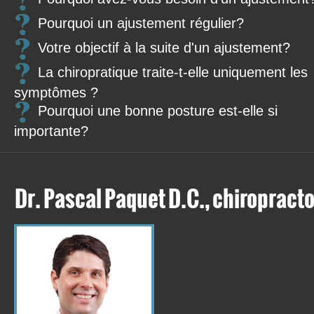
61, rue Thornton N. Street
Pourquoi un ajustement régulier?
Coaticook, Qc J1A 2E1
Phone: (819) 804-4440
Votre objectif à la suite d'un ajustement?
E-mail:
monchirocoaticook@gmail.com
La chiropratique traite-t-elle uniquement les
Web site
:
http://www.cliniquesolutionsante.com/en/
symptômes ?
Pourquoi une bonne posture est-elle si
importante?
Dr. Pascal Paquet D.C., chiropracto