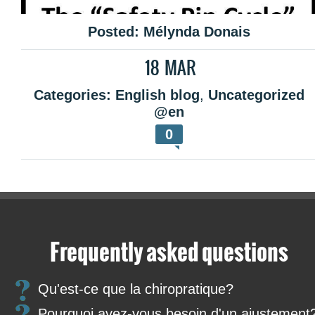
Posted:
Mélynda Donais
18
MAR
Categories:
English blog
,
Uncategorized
@en
0
Source: as seen on www.pinterest.com
Frequently asked questions
Chiropractically yours,
Dr. Pascal Paquet D.C., chiropractor
Qu'est-ce que la chiropratique?
Clinique Solution Santé Chiropratique Inc.
Pourquoi avez-vous besoin d'un ajustement