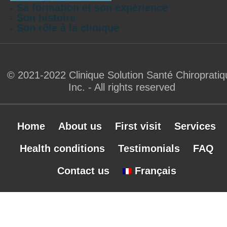
- Sa formation et son expérience
- Son histoire
- Son rôle à la clinique
© 2021-2022 Clinique Solution Santé Chiropratiq
Inc. - All rights reserved
Home
About us
First visit
Services
Health conditions
Testimonials
FAQ
Contact us
Français