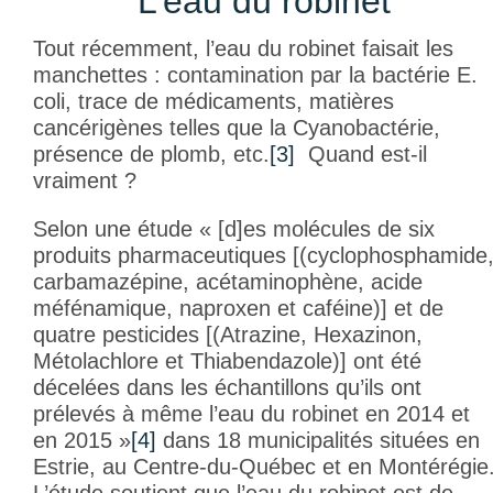
L’eau du robinet
Tout récemment, l’eau du robinet faisait les
manchettes : contamination par la bactérie E.
coli, trace de médicaments, matières
cancérigènes telles que la Cyanobactérie,
présence de plomb, etc.
[3]
Quand est-il
vraiment ?
Selon une étude « [d]es molécules de six
produits pharmaceutiques [(cyclophosphamide
carbamazépine, acétaminophène, acide
méfénamique, naproxen et caféine)] et de
quatre pesticides [(Atrazine, Hexazinon,
Métolachlore et Thiabendazole)] ont été
décelées dans les échantillons qu’ils ont
prélevés à même l’eau du robinet en 2014 et
en 2015 »
[4]
dans 18 municipalités situées en
Estrie, au Centre-du-Québec et en Montérégie
L’étude soutient que l’eau du robinet est de