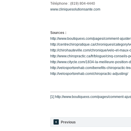
Téléphone : (819) 804-4440
www.cliniquesolutionsante.com
Sources :
http://www.boutiquexs.com/pages/comment-ajuster-
http://centrechiropratique.ca/chroniques/category/v
http://chirohauteville.com/chronique/velo-et-maux-
http://www.chiropractic.ca/fr/blogue/cinq-conseils-
http://www.citycle.com/1834-la-meilleure-position-d
http://velosportsrehab.com/benefits-chiropractic-tr
http://velosportsrehab.com/chiropractic-adjusting/
[1]
http://www.boutiquexs.com/pages/comment-ajust
Previous