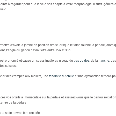
points à regarder pour que le vélo soit adapté à votre morphologie. Il suffit géné
vélo.
mettre d’avoir la jambe en position droite lorsque le talon touche la pédale, alors 
ent, l’angle du genou devrait être entre 15
o
et 30
o
.
 est prononcé et cause un stress inutile au niveau du
bas du dos
, de la
hanche
, de
des cuisses.
ionner des crampes aux mollets, une
tendinite d’Achille
et une dysfonction fémoro-pat
cez vos orteils à l’horizontale sur la pédale et assurez-vous que le genou soit alig
 centre de la pédale.
la selle devrait être reculée.