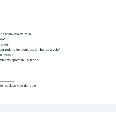
position-velo-de-route
elo/
de-dos/
pour-reduire-les-douleurs-lombaires-a-velo/
u-cycliste
eatments-sports-injury-rehab/
er-position-velo-de-route