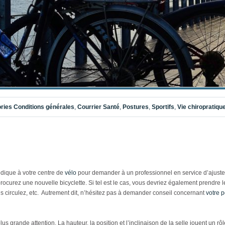
ries
Conditions générales
,
Courrier Santé
,
Postures
,
Sportifs
,
Vie chiropratiqu
iodique à votre centre de
vélo
pour demander à un professionnel en service d’ajuster
ocurez une nouvelle bicyclette. Si tel est le cas, vous devriez également prendre 
us circulez, etc. Autrement dit, n’hésitez pas à demander conseil concernant
votre 
la plus grande attention. La hauteur, la position et l’inclinaison de la selle jouent un 