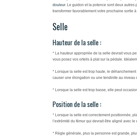
douleur
. Le guidon et la potence sont deux autres 
transformer favorablement votre prochaine sortie à 
Selle
Hauteur de la selle :
* La hauteur appropriée de la selle devrait vous per
vous posez vos orteils à plat sur la pédale. Idéalem
* Lorsque la selle est trop haute, le déhanchement
causer une élongation ou une tendinite au niveau 
* Lorsque la selle est trop basse, elle peut occas
Position de la selle :
* Lorsque la selle est correctement positionnée, pla
l’extrémité du fémur qui devrait être aligné avec le
* Règle générale, plus la personne est grande, plus 