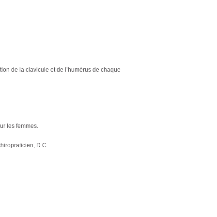
tion de la clavicule et de l’humérus de chaque
our les femmes.
chiropraticien, D.C.