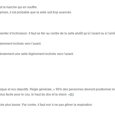
’est la hanche qui en souffre.
prises, il est probable que la selle soit trop avancée.
enter d’inclinaison. Il faut se fier au centre de la selle plutôt qu’à l’avant ou à l’arri
èrement inclinée vers l’avant.
éralement une selle légèrement inclinée vers l’avant.
sique et vos objectifs. Règle générale, « 95% des personnes devront positionner leu
us facile pour le cou, le haut du dos et la vision. »
[1]
e plus basse. Par contre, il faut voir à ne pas gêner la respiration.