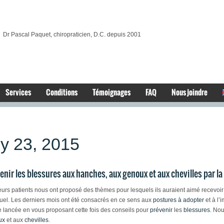
Dr Pascal Paquet, chiropraticien, D.C. depuis 2001
Services
Conditions
Témoignages
FAQ
Nous joindre
ly 23, 2015
enir les blessures aux hanches, aux genoux et aux chevilles par la
eurs patients nous ont proposé des thèmes pour lesquels ils auraient aimé recevoir 
el. Les derniers mois ont été consacrés en ce sens aux
postures à adopter
et à l’
lancée en vous proposant cette fois des conseils pour
prévenir
les
blessures
. No
ux
et aux
chevilles
.