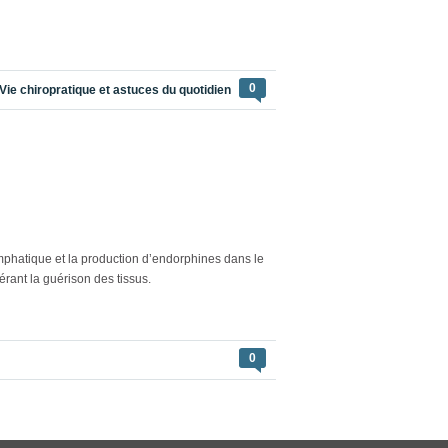
ux genoux et aux chevilles par la chiropratique
.
0
Vie chiropratique et astuces du quotidien
ymphatique et la production d’endorphines dans le
érant la guérison des tissus.
 n’émet aucune chaleur et ne peut donc pas
0
ettent une régénérescence des cellules, une
nature musculo-squelettique
répondent