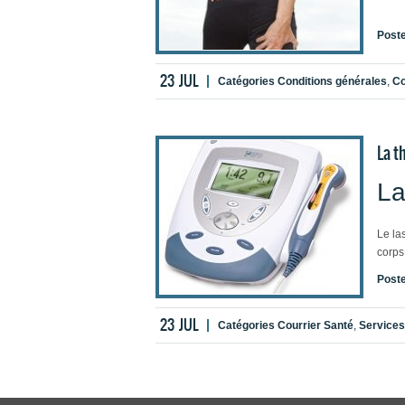
Clique
Post
23
JUL
Catégories
Conditions générales
,
Co
La t
La
Le la
corps
Post
Contr
endom
23
JUL
Catégories
Courrier Santé
,
Services
Les f
Bonne
dimin
Chiro
Ses a