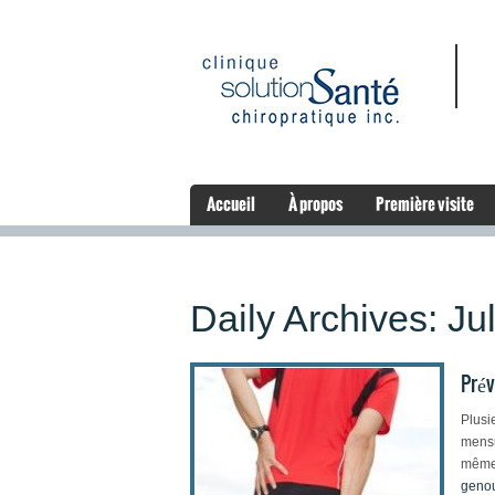
Accueil
À propos
Première visite
Daily Archives:
Ju
Prév
Plusi
mensu
même 
geno