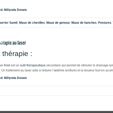
z sur le lien suivant pour accéder à l’article :
Prévenir les blessures aux hanches, a
ed:
Mélynda Donais
urrier Santé
,
Maux de chevilles
,
Maux de genoux
,
Maux de hanches
,
Postures
,
hérapie au laser
 thérapie :
ser
froid
est un
outil thérapeutique
sécuritaire qui permet de stimuler le drainage l
. Un traitement au laser aide à réduire l’œdème (enflure) et la douleur tout en accél
ed:
Mélynda Donais
airement aux lasers utilisés en chirurgie ou en esthétique, le laser thérapeutique
mager les tissus de la région traitée.
aisceaux de lumière concentrée émis par l’appareil pénètrent sous la peau et perm
 lecture,
ution de l’inflammation et un soulagement de la douleur.
pratiquement vôtre,
pplications sont multiples: en fait, la plupart des douleurs aiguës ou chroniques de