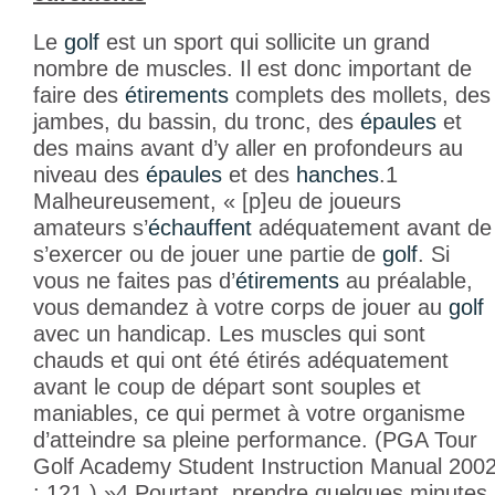
Le
golf
est un sport qui sollicite un grand
nombre de muscles. Il est donc important de
faire des
étirements
complets des mollets, des
jambes, du bassin, du tronc, des
épaules
et
des mains avant d’y aller en profondeurs au
niveau des
épaules
et des
hanches
.
1
Malheureusement, « [p]eu de joueurs
amateurs s’
échauffent
adéquatement avant de
s’exercer ou de jouer une partie de
golf
. Si
vous ne faites pas d’
étirements
au préalable,
vous demandez à votre corps de jouer au
golf
avec un handicap. Les muscles qui sont
chauds et qui ont été étirés adéquatement
avant le coup de départ sont souples et
maniables, ce qui permet à votre organisme
d’atteindre sa pleine performance. (PGA Tour
Golf Academy Student Instruction Manual 200
: 121.) »
4
Pourtant, prendre quelques minutes