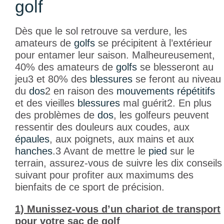
golf
Dès que le sol retrouve sa verdure, les
amateurs de
golfs
se précipitent à l’extérieur
pour entamer leur saison. Malheureusement,
40% des amateurs de
golfs
se blesseront au
jeu
3
et 80% des
blessures
se feront au niveau
du
dos
2
en raison des
mouvements répétitifs
et des vieilles
blessures
mal guérit
2
. En plus
des problèmes de
dos
, les golfeurs peuvent
ressentir des douleurs aux coudes, aux
épaules
, aux poignets, aux mains et aux
hanches
.
3
Avant de mettre le
pied
sur le
terrain, assurez-vous de suivre les dix conseils
suivant pour profiter aux maximums des
bienfaits de ce sport de précision.
1) Munissez-vous d’un chariot de transport
pour votre sac de golf