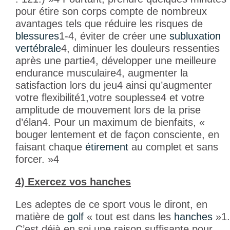
pour étire son corps compte de nombreux
avantages tels que réduire les risques de
blessures
1-4
, éviter de créer une
subluxation
vertébrale
4
, diminuer les douleurs ressenties
après une partie
4
, développer une meilleure
endurance musculaire
4
, augmenter la
satisfaction lors du jeu
4
ainsi qu’augmenter
votre flexibilité
1
,votre souplesse
4
et votre
amplitude de mouvement lors de la prise
d’élan
4
. Pour un maximum de bienfaits, «
bouger lentement et de façon consciente, en
faisant chaque
étirement
au complet et sans
forcer. »
4
4) Exercez vos hanches
Les adeptes de ce sport vous le diront, en
matière de
golf
« tout est dans les
hanches
»
1
.
C’est déjà en soi une raison suffisante pour