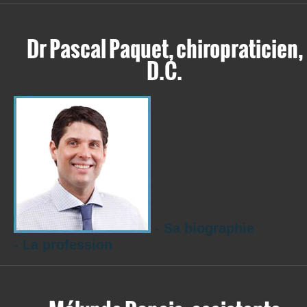
Dr Pascal Paquet, chiropraticien,
D.C.
- Sa biographie
- La profession