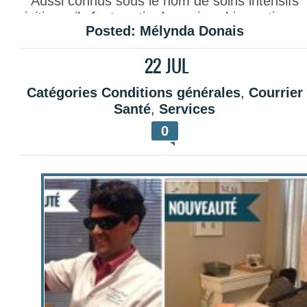
Aussi connus sous le nom de soins intensifs
initiaux, ils font partie des soins chiropratiques
Posted:
Mélynda Donais
ayant pour but de réduire l’inflammation et
d’apporter une meilleure mobilité aux
22
JUL
vertèbres.
Grâce aux ajustements rapprochés,
vous ressentirez un soulagement de vos
Catégories
Conditions générales
,
Courrier
douleurs et même une disparition des
Santé
,
Services
symptômes qui vous ont amené à la Clinique
0
Solution Santé Chiropratique inc. Votre bien-
être général s’améliorera et vous mènera à un
retour vers une santé optimale. C’est dans ce
but que le Dr Pascal Paquet, chiropraticien,
D.C. vous a remis un rapport comprenant ses
meilleures recommandations pour vous aider à
retrouver une santé optimale à la suite de
votre
première visite
. Il serait tentant de cesse
vos soins lorsque vous vous sentirez mieux,
mais le but des soins chiropratiques est de
s’attaquer aux causes et non aux symptômes.