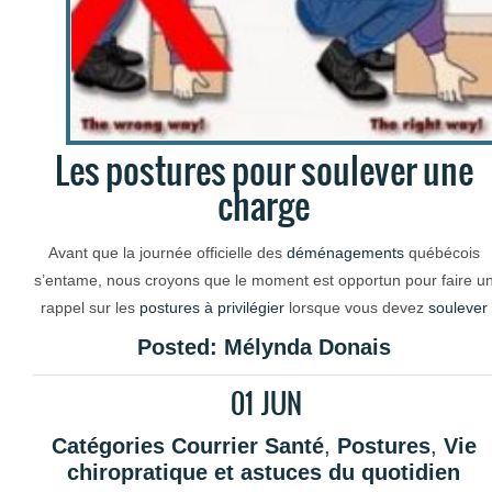
Les postures pour soulever une
charge
Avant que la journée officielle des
déménagements
québécois
s’entame, nous croyons que le moment est opportun pour faire u
rappel sur les
postures à privilégier
lorsque vous devez
soulever
une charge
quelconque. Ne croyez pas que ses conseils
Posted:
Mélynda Donais
s’appliquent seulement pour vos boîtes et vos meubles, ils sont
tout aussi précieux pour lorsque vous prenez
bébé
dans vos bras
01
JUN
ou lorsque vous
sortez les emplettes
de la
voiture
.
Catégories
Courrier Santé
,
Postures
,
Vie
Comme nous l’avions publié sur le blogue en
chiropratique et astuces du quotidien