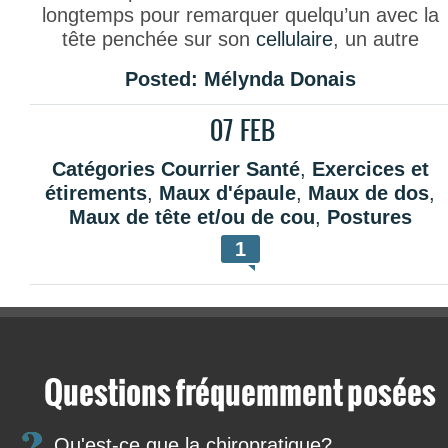
longtemps pour remarquer quelqu’un avec la
tête penchée sur son
cellulaire
, un autre
accroupi sur le
volant de son véhicule
ou
Posted:
Mélynda Donais
encore un collègue de travail
affalé
devant son
écran d’
ordinateur
. Bien qu’inconscient, ces
07
FEB
différentes mauvaises postures peuvent mene
au syndrome croisé supérieur aussi connu
Catégories
Courrier Santé
,
Exercices et
sous son nom anglophone
Upper crossed
étirements
,
Maux d'épaule
,
Maux de dos
,
syndrome (UCS)
.
Maux de tête et/ou de cou
,
Postures
Qu’est-ce que le syndrome
1
croisé supérieur ?
Concrètement, le syndrome croisé supérieur
signifie que les muscles des épaules, du cou e
de la poitrine sont affaiblis au point d’être
Questions fréquemment posées
déformés. Pour être plus précis, « les muscles
du dos du cou et des épaules (trapèze
Qu'est-ce que la chiropratique?